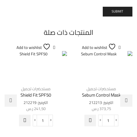
المنتجات ذات صلة
Add to wishlist
Add to wishlist
مستحضرات تجميل
مستحضرات تجميل
Shield Fit SPF50
Sebum Control Mask
الترميز:
212213
الترميز:
212219
373,75
ر.س
241,50
ر.س
كمية
كمية
Shield
Sebum
Fit
Control