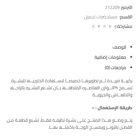
الترميز:
212209
القسم:
مستحضرات تجميل
مشاركة:
الوصف
معلومات إضافية
مراجعات (0)
ركیبــة فریــدة تــم تطویرھــا خصیصــا لاســتعادة الخارجیــھ للبشــرة.
تســمح Phتــوازن العناصــره الملطفــھ بــان تشــعر البشــره بالراحــھ
والانتعــاش والحیویــة
طريقة الإستعمال : –
یتــم وضــع ھــذا المنتــج علـى بشـرة نظیفـة فقـط، تشـبع قطعـة مـن
القطـن بالتونــر ویمســح الوجــة باكملــھ بھــا.