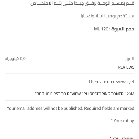
قــم بمســح الوجــة برفــق جیــدا حتــى یتــم الامتصــاص.
یســتخدم یومیــا لیــلا ونھــارا
حجم العبوة
:
120 ML
الوزن
0,0 كيلوجرام
REVIEWS
There are no reviews yet.
BE THE FIRST TO REVIEW “PH RESTORING TONER 120M”
Your email address will not be published. Required fields are marked
*
Your rating
*
Your review