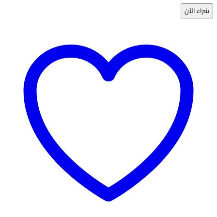
مع
شراء الأن
الصدر
تحت
الركبة
BB05