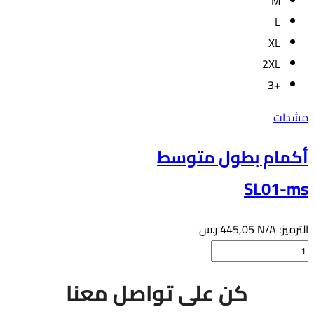
M
L
XL
2XL
+3
مشدات
أكمام بطول متوسط
SL01-ms
الترميز:
N/A
445,05
ر.س
كمية
أكمام
هناك
كن على تواصل معنا
بطول
العديد
متوسط
من