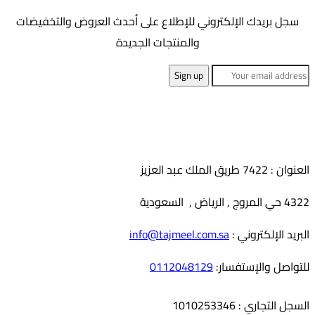
SL01-
سجل بريدك الإلكتروني للإطلاع على أحدث العروض والتخفيضات
الأشكال
ms
والمنتجات الجديدة
المختلفة
لهذا
المنتج.
يمكن
اختيار
الخيارات
على
العنوان : 7422 طريق الملك عبد العزيز
صفحة
4322 حي المروج , الرياض , السعودية
المنتج
البريد الإلكتروني :
info@tajmeel.com.sa
للتواصل والإستفسار:
0112048129
السجل التجاري : 1010253346