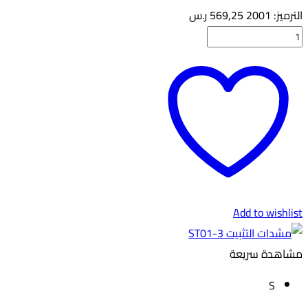
الترميز:
2001
569,25
ر.س
كمية
سيليكون
فوم
5
قطع
LPF05
Add to wishlist
مشاهدة سريعة
S