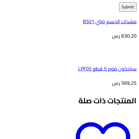
مشدات الجسم بانتي BS01
630,20
ر.س
سيليكون فوم 5 قطع LPF05
569,25
ر.س
المنتجات ذات صلة