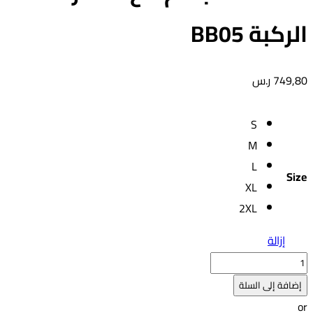
الركبة BB05
749,80
ر.س
S
M
L
Size
XL
2XL
إزالة
كمية
مشدات
إضافة إلى السلة
الجسم
or