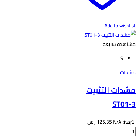
Add to wishlist
مشاهدة سريعة
S
مشدات
مشدات التثبيت
ST01-3
الترميز:
N/A
125,35
ر.س
كمية