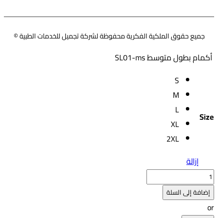
Instagram
Facebook
Pinterest
Youtube
Twitter
جميع حقوق الملكية الفكرية محفوظة لشركة تجميل للخدمات الطبية ©
أكمام بطول متوسط SL01-ms
S
M
L
Size
XL
2XL
إزالة
كمية
أكمام
إضافة إلى السلة
بطول
or