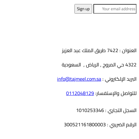
لهذا
المنتج.
يمكن
اختيار
الخيارات
على
العنوان : 7422 طريق الملك عبد العزيز
صفحة
4322 حي المروج , الرياض , السعودية
المنتج
البريد الإلكتروني :
info@tajmeel.com.sa
للتواصل والإستفسار:
0112048129
السجل التجاري : 1010253346
الرقم الضريبي : 300521161800003