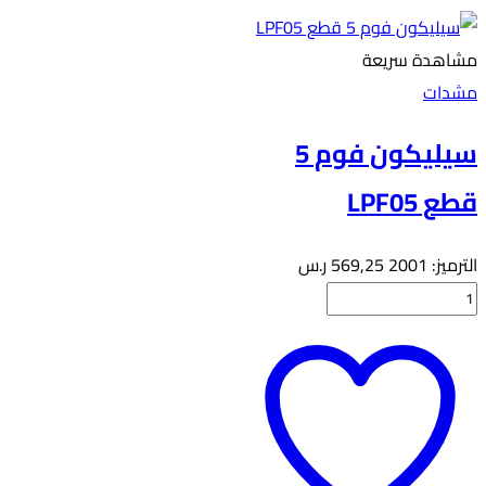
مشاهدة سريعة
مشدات
سيليكون فوم 5
قطع LPF05
الترميز:
2001
569,25
ر.س
كمية
سيليكون
فوم
5
قطع
LPF05