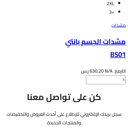
2XL
+3
مشدات
مشدات الجسم بانتي
BS01
الترميز:
N/A
630,20
ر.س
كمية
مشدات
هناك
كن على تواصل معنا
الجسم
العديد
بانتي
من
BS01
سجل بريدك الإلكتروني للإطلاع على أحدث العروض والتخفيضات
الأشكال
والمنتجات الجديدة
المختلفة