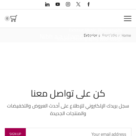
0
Exterior
,
Music
,
Photography
Nibh a a ullamcorper eleifend
Exterior
Portfolio
Home
Exterior
,
Photography
,
Web-design
Facilisi diam dis platea
Exterior
,
Street art
Ducilius conceptam
كن على تواصل معنا
سجل بريدك الإلكتروني للإطلاع على أحدث العروض والتخفيضات
والمنتجات الجديدة