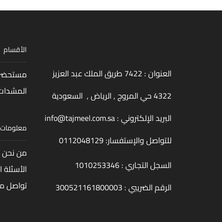
الأقسام
العنوان : 7422 طريق الملك عبد العزيز
مستحضرا
المشدات
4322 حي المروج , الرياض , السعودية
البريد الإلكتروني :
info@tajmeel.com.sa
معلومات
للتواصل والإستفسار:
0112048129
من نحن
السجل التجاري : 1010253346
الأسئلة ا
تواصل مع
الرقم الضريبي : 300521161800003