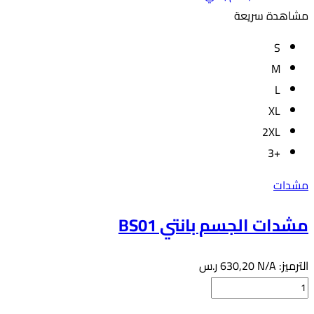
مشاهدة سريعة
S
M
L
XL
2XL
+3
مشدات
مشدات الجسم بانتي BS01
الترميز:
N/A
630,20
ر.س
كمية
مشدات
هناك