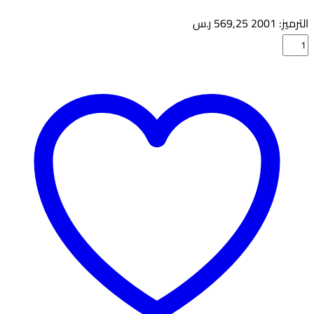
الترميز:
2001
569,25
ر.س
كمية
سيليكون
فوم
5
قطع
LPF05