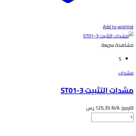
Add to wishlist
مشاهدة سريعة
S
مشدات
مشدات التثبيت ST01-3
الترميز:
N/A
125,35
ر.س
كمية
مشدات
هناك
التثبيت
العديد