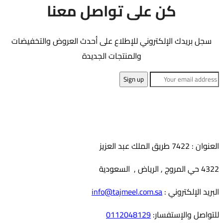
كن على تواصل معنا
الجسم
العديد
بانتي
من
BS01
سجل بريدك الإلكتروني للإطلاع على أحدث العروض والتخفيضات
الأشكال
والمنتجات الجديدة
المختلفة
لهذا
المنتج.
يمكن
اختيار
الخيارات
على
العنوان : 7422 طريق الملك عبد العزيز
صفحة
4322 حي المروج , الرياض , السعودية
المنتج
البريد الإلكتروني :
info@tajmeel.com.sa
للتواصل والإستفسار:
0112048129