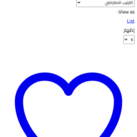
View as:
List
إظهار
Products
per
page